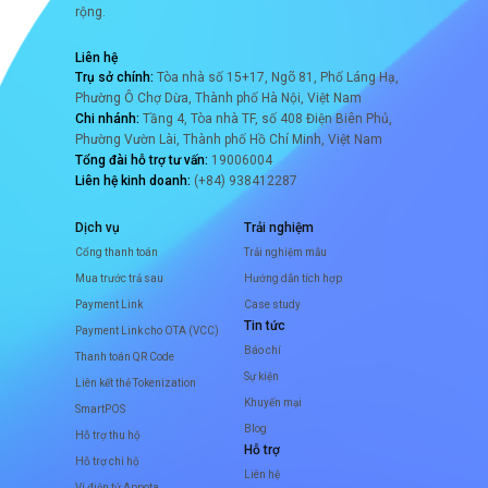
rộng.
Liên hệ
Trụ sở chính:
Tòa nhà số 15+17, Ngõ 81, Phố Láng Hạ,
Phường Ô Chợ Dừa, Thành phố Hà Nội, Việt Nam
Chi nhánh:
Tầng 4, Tòa nhà TF, số 408 Điện Biên Phủ,
Phường Vườn Lài, Thành phố Hồ Chí Minh, Việt Nam
Tổng đài hỗ trợ tư vấn:
19006004
Liên hệ kinh doanh:
(+84) 938412287
Dịch vụ
Trải nghiệm
Cổng thanh toán
Trải nghiệm mẫu
Mua trước trả sau
Hướng dẫn tích hợp
Payment Link
Case study
Tin tức
Payment Link cho OTA (VCC)
Báo chí
Thanh toán QR Code
Sự kiện
Liên kết thẻ Tokenization
Khuyến mại
SmartPOS
Blog
Hỗ trợ thu hộ
Hỗ trợ
Hỗ trợ chi hộ
Liên hệ
Ví điện tử Appota