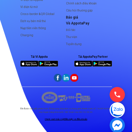
Chính sách điều khoản
Ví điện tử mở
Câu hỏi thường gặp
Cross-border & QR Global
Báo giá
Dịch vụ bán mã thẻ
Về AppotaPay
Nạp tiền viễn thông
Đối tác
Charging
Thư viện
Tuyển dụng
Tải Ví Appota
Tải AppotaPay Partner
Đã được cấp giấy phép hoạt động cung ứng dịch vụ trung gian thanh toán số 74/GP-NHNN
của Ngân hàng nhà nước Việt Nam vào 08/10/2020.
Chính sách bảo mật
Điều kiện và điều khoản