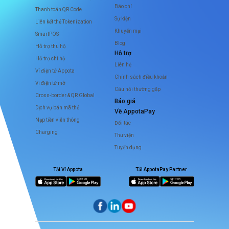
Báo chí
Thanh toán QR Code
Sự kiện
Liên kết thẻ Tokenization
Khuyến mại
SmartPOS
Blog
Hỗ trợ thu hộ
Hỗ trợ
Hỗ trợ chi hộ
Liên hệ
Ví điện tử Appota
Chính sách điều khoản
Ví điện tử mở
Câu hỏi thường gặp
Cross-border & QR Global
Báo giá
Dịch vụ bán mã thẻ
Về AppotaPay
Nạp tiền viễn thông
Đối tác
Charging
Thư viện
Tuyển dụng
Tải Ví Appota
Tải AppotaPay Partner