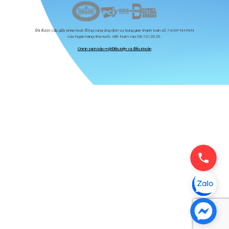
Đã được cấp giấy phép hoạt động cung ứng dịch vụ trung gian thanh toán số 74/GP-NHNN
của Ngân hàng nhà nước Việt Nam vào 08/10/2020.
Chính sách bảo mật
Điều kiện và điều khoản