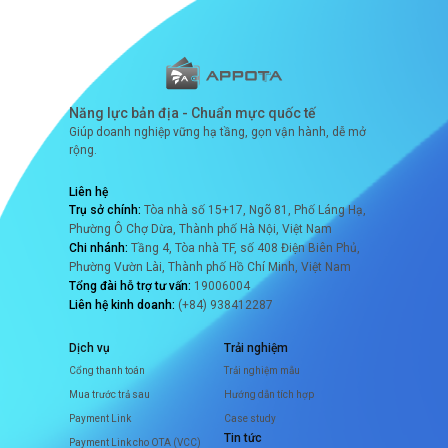
Năng lực bản địa - Chuẩn mực quốc tế
Giúp doanh nghiệp vững hạ tầng, gọn vận hành, dễ mở
rộng.
Liên hệ
Trụ sở chính:
Tòa nhà số 15+17, Ngõ 81, Phố Láng Hạ,
Phường Ô Chợ Dừa, Thành phố Hà Nội, Việt Nam
Chi nhánh:
Tầng 4, Tòa nhà TF, số 408 Điện Biên Phủ,
Phường Vườn Lài, Thành phố Hồ Chí Minh, Việt Nam
Tổng đài hỗ trợ tư vấn:
19006004
Liên hệ kinh doanh:
(+84) 938412287
Dịch vụ
Trải nghiệm
Cổng thanh toán
Trải nghiệm mẫu
Mua trước trả sau
Hướng dẫn tích hợp
Payment Link
Case study
Tin tức
Payment Link cho OTA (VCC)